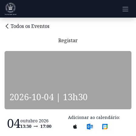
Pular para o conteúdo
Todos os Eventos
Registar
2026-10-04 | 13h30
Adicionar ao calendário:
04
outubro 2026
13:30
17:00