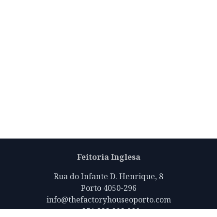
Feitoria Inglesa
Rua do Infante D. Henrique, 8
Porto 4050-296
info@thefactoryhouseoporto.com
+351 223 392 980