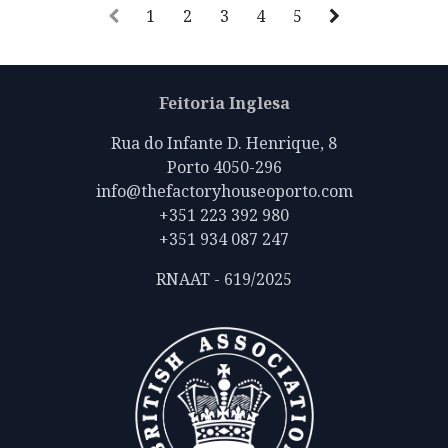
1
2
3
4
5
Feitoria Inglesa
Rua do Infante D. Henrique, 8
Porto 4050-296
info@thefactoryhouseoporto.com
+351 223 392 980
+351 934 087 247
RNAAT - 619/2025