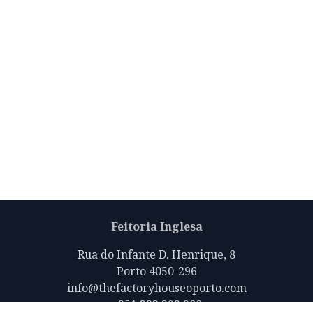
Feitoria Inglesa
Rua do Infante D. Henrique, 8
Porto 4050-296
info@thefactoryhouseoporto.com
+351 223 392 980