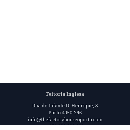
Feitoria Inglesa
Rua do Infante D. Henrique, 8
Porto 4050-296
info@thefactoryhouseoporto.com
+351 223 392 980