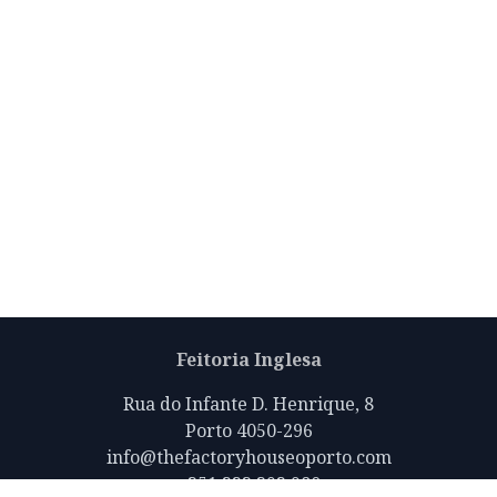
Feitoria Inglesa
Rua do Infante D. Henrique, 8
Porto 4050-296
info@thefactoryhouseoporto.com
+351 223 392 980