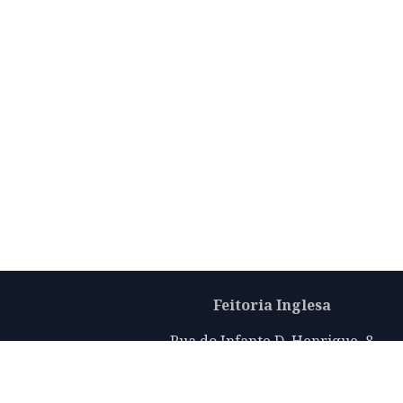
Feitoria Inglesa
Rua do Infante D. Henrique, 8
Porto 4050-296
info@thefactoryhouseoporto.com