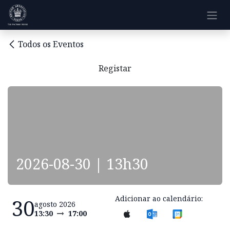
Pular para o conteúdo
Todos os Eventos
Registar
2026-08-30 | 13h30
Adicionar ao calendário:
30
agosto 2026
13:30
17:00