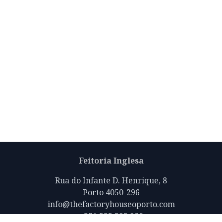
Feitoria Inglesa
Rua do Infante D. Henrique, 8
Porto 4050-296
info@thefactoryhouseoporto.com
+351 223 392 980