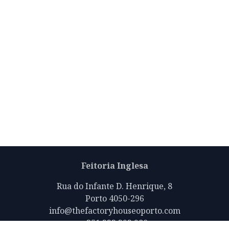
Feitoria Inglesa
Rua do Infante D. Henrique, 8
Porto 4050-296
info@thefactoryhouseoporto.com
+351 223 392 980