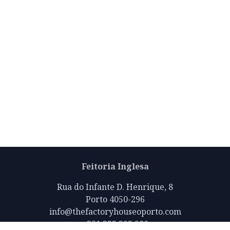
Feitoria Inglesa
Rua do Infante D. Henrique, 8
Porto 4050-296
info@thefactoryhouseoporto.com
+351 223 392 980