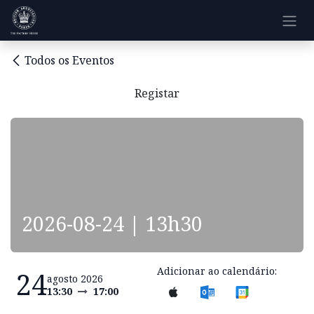
Pular para o conteúdo
Todos os Eventos
Registar
2026-08-24 | 13h30
Adicionar ao calendário:
24
agosto 2026
13:30
17:00