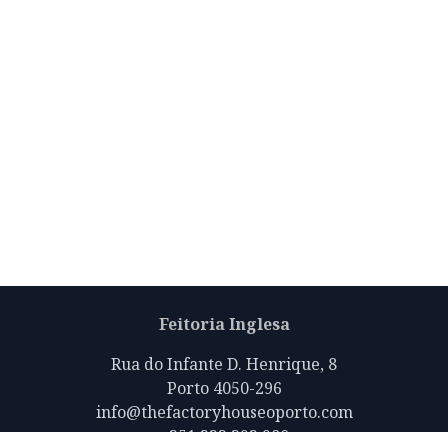
Feitoria Inglesa
Rua do Infante D. Henrique, 8
Porto 4050-296
info@thefactoryhouseoporto.com
+351 223 392 980