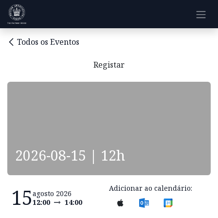
Pular para o conteúdo
Todos os Eventos
Registar
2026-08-15 | 12h
Adicionar ao calendário:
15
agosto 2026
12:00
14:00