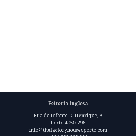
Feitoria Inglesa
Rua do Infante D. Henrique, 8
Porto 4050-296
info@thefactoryhouseoporto.com