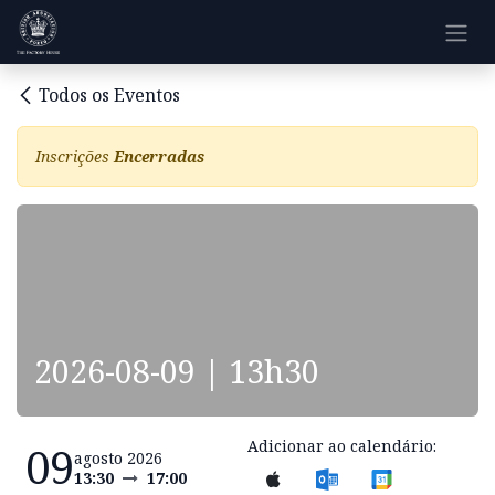
Pular para o conteúdo
Todos os Eventos
Inscrições
Encerradas
2026-08-09 | 13h30
Adicionar ao calendário:
09
agosto 2026
13:30
17:00