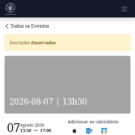
Pular para o conteúdo
Todos os Eventos
Inscrições
Encerradas
2026-08-07 | 13h30
Adicionar ao calendário:
07
agosto 2026
13:30
17:00