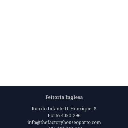
Feitoria Inglesa
Rua do Infante D. Henrique, 8
Porto 4050-296
info@thefactoryhouseoporto.com