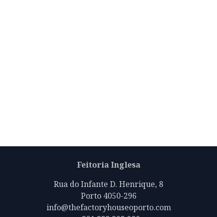
Feitoria Inglesa
Rua do Infante D. Henrique, 8
Porto 4050-296
info@thefactoryhouseoporto.com