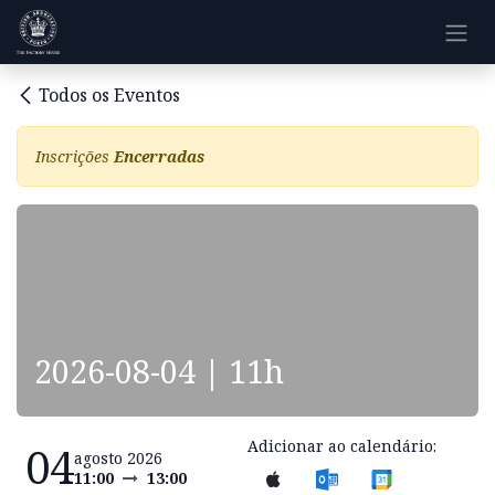
Pular para o conteúdo
Todos os Eventos
Inscrições
Encerradas
2026-08-04 | 11h
Adicionar ao calendário:
04
agosto 2026
11:00
13:00