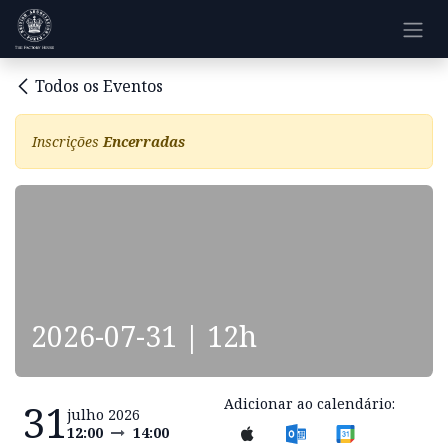
Pular para o conteúdo
Todos os Eventos
Inscrições
Encerradas
2026-07-31 | 12h
Adicionar ao calendário:
31
julho 2026
12:00
14:00