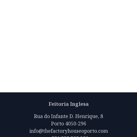
Feitoria Inglesa
Rua do Infante D. Henrique, 8
Porto 4050-296
info@thefactoryhouseoporto.com