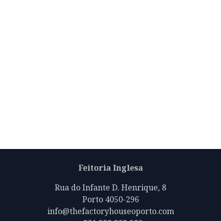
Feitoria Inglesa
Rua do Infante D. Henrique, 8
Porto 4050-296
info@thefactoryhouseoporto.com