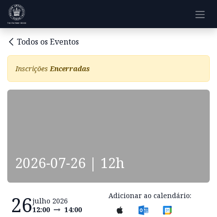
Pular para o conteúdo
Todos os Eventos
Inscrições
Encerradas
2026-07-26 | 12h
Adicionar ao calendário:
26
julho 2026
12:00
14:00