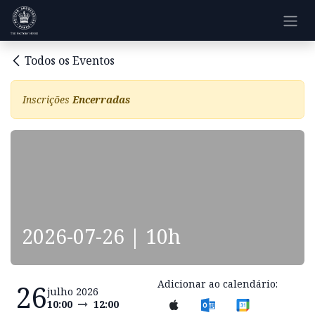
Pular para o conteúdo
Todos os Eventos
Inscrições
Encerradas
2026-07-26 | 10h
Adicionar ao calendário:
26
julho 2026
10:00
12:00