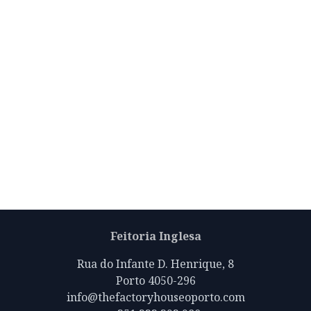
Feitoria Inglesa
Rua do Infante D. Henrique, 8
Porto 4050-296
info@thefactoryhouseoporto.com