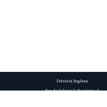
Feitoria Inglesa
Rua do Infante D. Henrique, 8
Porto 4050-296
info@thefactoryhouseoporto.com