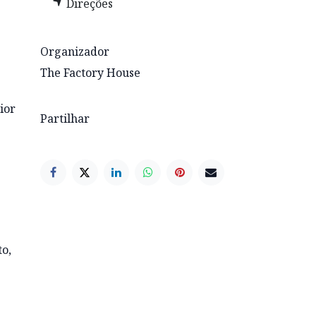
Direções
Organizador
The Factory House
ior
Partilhar
to,