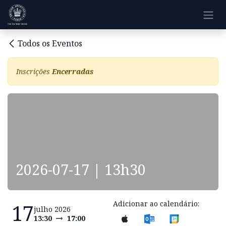
Pular para o conteúdo
Todos os Eventos
Inscrições
Encerradas
2026-07-17 | 13h30
Adicionar ao calendário:
17
julho 2026
13:30
17:00