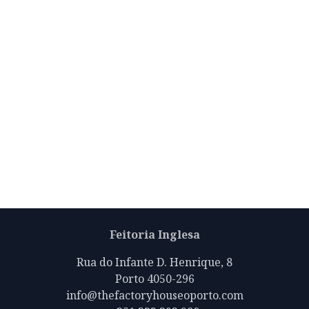
Feitoria Inglesa
Rua do Infante D. Henrique, 8
Porto 4050-296
info@thefactoryhouseoporto.com