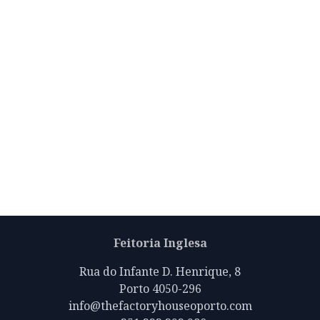
Feitoria Inglesa
Rua do Infante D. Henrique, 8
Porto 4050-296
info@thefactoryhouseoporto.com