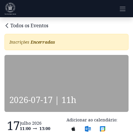
Pular para o conteúdo
Todos os Eventos
Inscrições
Encerradas
2026-07-17 | 11h
Adicionar ao calendário:
17
julho 2026
11:00
13:00